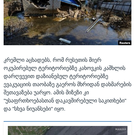
ᲡᲢᲣᲓᲘᲐ ᲕᲐᲨᲘᲜᲒᲢᲝᲜᲘ
ᲔᲙᲝᲜᲝᲛᲘᲙᲐ
Learning English
ᲯᲐᲜᲛᲠᲗᲔᲚᲝᲑᲐ
ᲗᲕᲐᲚᲘ ᲒᲕᲐᲓᲔᲕᲜᲔᲗ
ᲛᲔᲪᲜᲘᲔᲠᲔᲑᲐ
ᲘᲜᲢᲔᲠᲕᲘᲣ
ᲙᲣᲚᲢᲣᲠᲐ
ენები
კრემლი აცხადებს, რომ რუსეთის მიერ
ᲒᲐᲚᲘᲚᲔᲝ
ოკუპირებულ ტერიტორიებზე კახოვკის კაშხლის
ᲓᲔᲖᲘᲜᲤᲝᲠᲛᲐᲪᲘᲐ
დარღვევით დაზიანებულ ტერიტორიებზე
ევაკუაციის თაობაზე გაეროს მხრიდან დახმარების
შეთავაზება უარყო. ამის მიზეზი კი
"უსაფრთხოებასთან დაკავშირებული საკითხები"
და "სხვა ნიუანსები" იყო.