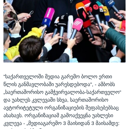
ᲡᲢᲣᲓᲘᲐ ᲕᲐᲨᲘᲜᲒᲢᲝᲜᲘ
ᲔᲙᲝᲜᲝᲛᲘᲙᲐ
Learning English
ᲯᲐᲜᲛᲠᲗᲔᲚᲝᲑᲐ
ᲗᲕᲐᲚᲘ ᲒᲕᲐᲓᲔᲕᲜᲔᲗ
ᲛᲔᲪᲜᲘᲔᲠᲔᲑᲐ
ᲘᲜᲢᲔᲠᲕᲘᲣ
ᲙᲣᲚᲢᲣᲠᲐ
ენები
ᲒᲐᲚᲘᲚᲔᲝ
ᲓᲔᲖᲘᲜᲤᲝᲠᲛᲐᲪᲘᲐ
"საქართველოში მედია გარემო ბოლო ერთი
წლის განმავლობაში უარესდებოდა", - ამბობს
„საერთაშორისო გამჭვირვალობა-საქართველო“
და უახლეს კვლევაში სხვა, საერთაშორისო
ავტორიტეტული ორგანიზაციების შეფასებებსაც
ასახავს. ორგანიზაციამ გამოაქვეყნა უახლესი
კვლევა - „მედიაგარემო 3 მაისიდან 3 მაისამდე: