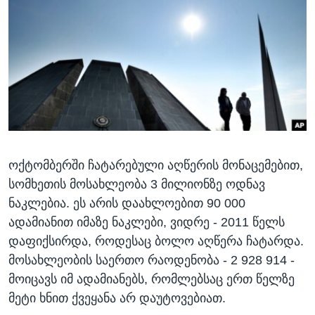
ᲡᲢᲣᲓᲘᲐ ᲕᲐᲨᲘᲜᲒᲢᲝᲜᲘ
ᲔᲙᲝᲜᲝᲛᲘᲙᲐ
Learning English
ᲯᲐᲜᲛᲠᲗᲔᲚᲝᲑᲐ
ᲗᲕᲐᲚᲘ ᲒᲕᲐᲓᲔᲕᲜᲔᲗ
ᲛᲔᲪᲜᲘᲔᲠᲔᲑᲐ
ᲘᲜᲢᲔᲠᲕᲘᲣ
ᲙᲣᲚᲢᲣᲠᲐ
ენები
ᲒᲐᲚᲘᲚᲔᲝ
ოქტომბერში ჩატარებული აღწერის მონაცემებით,
ᲓᲔᲖᲘᲜᲤᲝᲠᲛᲐᲪᲘᲐ
სომხეთის მოსახლეობა 3 მილიონზე ოდნავ
ნაკლებია. ეს არის დაახლოებით 90 000
ადამიანით იმაზე ნაკლები, ვიდრე - 2011 წელს
დაფიქსირდა, როდესაც ბოლო აღწერა ჩატარდა.
მოსახლეობის საერთო რაოდენობა - 2 928 914 -
მოიცავს იმ ადამიანებს, რომლებსაც ერთ წელზე
მეტი ხნით ქვეყანა არ დაუტოვებიათ.