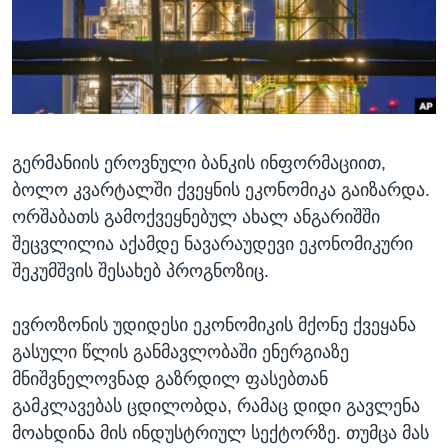
ᲡᲢᲣᲓᲘᲐ ᲕᲐᲨᲘᲜᲒᲢᲝᲜᲘ
ᲔᲙᲝᲜᲝᲛᲘᲙᲐ
Learning English
ᲯᲐᲜᲛᲠᲗᲔᲚᲝᲑᲐ
ᲗᲕᲐᲚᲘ ᲒᲕᲐᲓᲔᲕᲜᲔᲗ
ᲛᲔᲪᲜᲘᲔᲠᲔᲑᲐ
ᲘᲜᲢᲔᲠᲕᲘᲣ
გერმანიის ეროვნული ბანკის ინფორმაციით,
ᲙᲣᲚᲢᲣᲠᲐ
ენები
ბოლო კვარტალში ქვეყნის ეკონომიკა გაიზარდა.
ᲒᲐᲚᲘᲚᲔᲝ
ორშაბათს გამოქვეყნებულ ახალ ანგარიშში
ᲓᲔᲖᲘᲜᲤᲝᲠᲛᲐᲪᲘᲐ
შეცვლილია აქამდე ნავარაუდევი ეკონომიკური
შეკუმშვის შესახებ პროგნოზიც.
ევროზონის უდიდესი ეკონომიკის მქონე ქვეყანა
გასული წლის განმავლობაში ენერგიაზე
მნიშვნელოვნად გაზრდილ ფასებთან
გამკლავებას ცდილობდა, რამაც დიდი გავლენა
მოახდინა მის ინდუსტრიულ სექტორზე. თუმცა მას