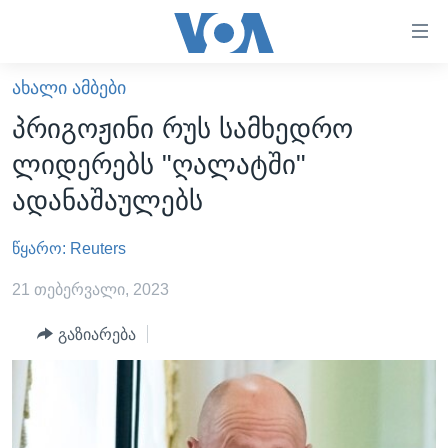
ბმულები
ხელმისაწვდომობისთვის
გადადით
ᲐᲮᲐᲚᲘ ᲐᲛᲑᲔᲑᲘ
ᲛᲗᲐᲕᲐᲠᲘ
მთავარზე
პრიგოჟინი რუს სამხედრო
გადადით
ᲐᲮᲐᲚᲘ ᲐᲛᲑᲔᲑᲘ
ლიდერებს "ღალატში"
მთავარ
ᲡᲐᲥᲐᲠᲗᲕᲔᲚᲝ
ნავიგაციაზე
ადანაშაულებს
ᲐᲨᲨ
გადადით
ძიებაზე
წყარო: Reuters
ᲐᲨᲨ-ᲘᲡ ᲐᲠᲩᲔᲕᲜᲔᲑᲘ 2024
ᲛᲡᲝᲤᲚᲘᲝ
21 თებერვალი, 2023
ᲕᲘᲓᲔᲝᲔᲑᲘ
გაზიარება
ᲒᲐᲓᲐᲪᲔᲛᲔᲑᲘ
ᲡᲮᲕᲐ ᲡᲘᲐᲮᲚᲔᲔᲑᲘ
ᲕᲐᲨᲘᲜᲒᲢᲝᲜᲘ ᲓᲦᲔᲡ
ᲠᲣᲡᲔᲗᲘᲡ ᲨᲔᲭᲠᲐ ᲣᲙᲠᲐᲘᲜᲐᲨᲘ
ᲮᲔᲓᲕᲐ ᲕᲐᲨᲘᲜᲒᲢᲝᲜᲘᲓᲐᲜ
ᲞᲝᲚᲘᲢᲘᲙᲐ