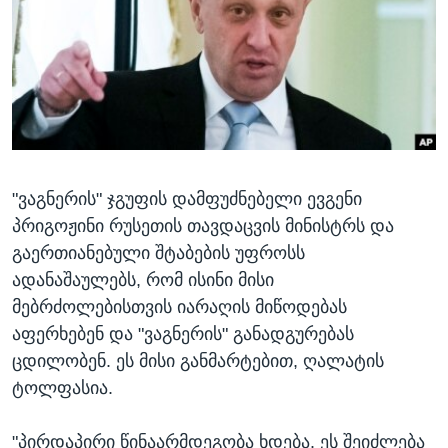
ᲡᲢᲣᲓᲘᲐ ᲕᲐᲨᲘᲜᲒᲢᲝᲜᲘ
ᲔᲙᲝᲜᲝᲛᲘᲙᲐ
Learning English
ᲯᲐᲜᲛᲠᲗᲔᲚᲝᲑᲐ
ᲗᲕᲐᲚᲘ ᲒᲕᲐᲓᲔᲕᲜᲔᲗ
ᲛᲔᲪᲜᲘᲔᲠᲔᲑᲐ
ᲘᲜᲢᲔᲠᲕᲘᲣ
ᲙᲣᲚᲢᲣᲠᲐ
ენები
"ვაგნერის" ჯგუფის დამფუძნებელი ევგენი
ᲒᲐᲚᲘᲚᲔᲝ
პრიგოჟინი რუსეთის თავდაცვის მინისტრს და
ᲓᲔᲖᲘᲜᲤᲝᲠᲛᲐᲪᲘᲐ
გაერთიანებული შტაბების უფროსს
ადანაშაულებს, რომ ისინი მისი
მებრძოლებისთვის იარაღის მიწოდებას
აფერხებენ და "ვაგნერის" განადგურებას
ცდილობენ. ეს მისი განმარტებით, ღალატის
ტოლფასია.
"პირდაპირი წინაარმდეგობა ხდება. ეს შეიძლება