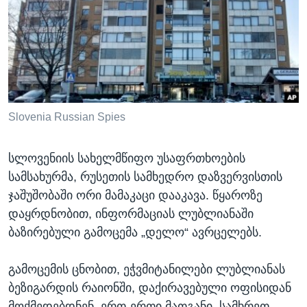
ᲡᲢᲣᲓᲘᲐ ᲕᲐᲨᲘᲜᲒᲢᲝᲜᲘ
ᲔᲙᲝᲜᲝᲛᲘᲙᲐ
Learning English
ᲯᲐᲜᲛᲠᲗᲔᲚᲝᲑᲐ
ᲗᲕᲐᲚᲘ ᲒᲕᲐᲓᲔᲕᲜᲔᲗ
ᲛᲔᲪᲜᲘᲔᲠᲔᲑᲐ
ᲘᲜᲢᲔᲠᲕᲘᲣ
ᲙᲣᲚᲢᲣᲠᲐ
Slovenia Russian Spies
ენები
ᲒᲐᲚᲘᲚᲔᲝ
სლოვენიის სახელმწიფო უსაფრთხოების
ᲓᲔᲖᲘᲜᲤᲝᲠᲛᲐᲪᲘᲐ
სამსახურმა, რუსეთის სამხედრო დაზვერვისთის
ჯაშუშობაში ორი მამაკაცი დააკავა. წყაროზე
დაყრდნობით, ინფორმაციას ლუბლიანაში
ბაზირებული გამოცემა „დელო“ ავრცელებს.
გამოცემის ცნობით, ეჭვმიტანილები ლუბლიანას
ბეზიგარდის რაიონში, დაქირავებული ოფისიდან
მოქმედებდნენ. ერთ-ერთი მათგანი, სამხრეთ