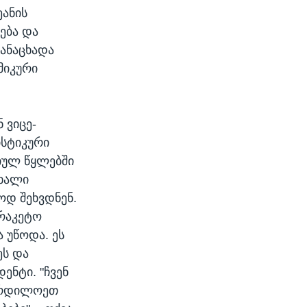
ეანის
ება და
განაცხადა
მიკური
 ვიცე-
სტიკური
იულ წყლებში
ახალი
ოდ შეხვდნენ.
არაკეტო
 უწოდა. ეს
ეს და
ენტი. "ჩვენ
 ჩრდილოეთ