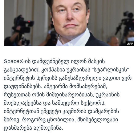
ᲡᲢᲣᲓᲘᲐ ᲕᲐᲨᲘᲜᲒᲢᲝᲜᲘ
ᲔᲙᲝᲜᲝᲛᲘᲙᲐ
Learning English
ᲯᲐᲜᲛᲠᲗᲔᲚᲝᲑᲐ
ᲗᲕᲐᲚᲘ ᲒᲕᲐᲓᲔᲕᲜᲔᲗ
ᲛᲔᲪᲜᲘᲔᲠᲔᲑᲐ
ᲘᲜᲢᲔᲠᲕᲘᲣ
ᲙᲣᲚᲢᲣᲠᲐ
ენები
SpaceX-ის დამფუძნებელ ილონ მასკის
ᲒᲐᲚᲘᲚᲔᲝ
განცხადებით, კომპანია უკრაინას "სტარლინკის"
ᲓᲔᲖᲘᲜᲤᲝᲠᲛᲐᲪᲘᲐ
ინტერნეტის სერვისს განუსაზღვრელი ვადით ვერ
დაუფინანსებს. ამგვარმა მომსახურებამ,
რუსეთთან ომის მიმდინარეობისას, უკრაინის
მოქალაქეებსა და სამხედრო სექტორს,
ინტერნეტთან უწყვეტი კავშირის დამყარების
მხრივ, როგორც ცნობილია, მნიშვბელოვანი
დახმარება აღმოუჩინა.