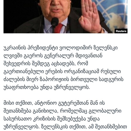
ᲡᲢᲣᲓᲘᲐ ᲕᲐᲨᲘᲜᲒᲢᲝᲜᲘ
ᲔᲙᲝᲜᲝᲛᲘᲙᲐ
Learning English
ᲯᲐᲜᲛᲠᲗᲔᲚᲝᲑᲐ
ᲗᲕᲐᲚᲘ ᲒᲕᲐᲓᲔᲕᲜᲔᲗ
ᲛᲔᲪᲜᲘᲔᲠᲔᲑᲐ
ᲘᲜᲢᲔᲠᲕᲘᲣ
უკრაინის პრეზიდენტი ვოლოდიმირ ზელენსკი
ᲙᲣᲚᲢᲣᲠᲐ
ენები
ლვივში გაეროს გენერალურ მდივანთან
ᲒᲐᲚᲘᲚᲔᲝ
შეხვედრის შემდეგ აცხადებს, რომ
ᲓᲔᲖᲘᲜᲤᲝᲠᲛᲐᲪᲘᲐ
გაერთიანებული ერების ორგანიზაციამ რუსული
ძალების მიერ ზაპორიჟიის ბირთვული სადგურის
უსაფრთხოება უნდა უზრუნველყოს.
მისი თქმით, ანტონიო გუტერეშთან მან ის
შეთანხმება განიხილა, რომელმაც გლობალური
სასურსათო კრიზისის შემსუბუქება უნდა
უზრუნველყოს. ზელენსკის თქმით, ამ შეთანხმებით