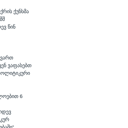
ქრის ქუნსმა
შშ
ევ წინ
 ვართ
ვენ ვაფასებთ
 პოლიტიკური
ხლოებით 6
იდევ
იკურ
ბაში“.