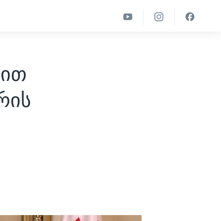
დით
რის