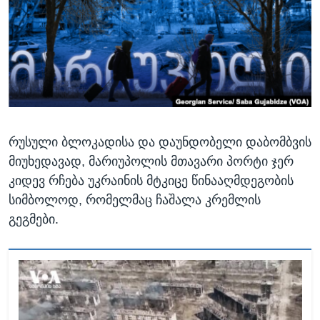
ᲡᲢᲣᲓᲘᲐ ᲕᲐᲨᲘᲜᲒᲢᲝᲜᲘ
ᲔᲙᲝᲜᲝᲛᲘᲙᲐ
Learning English
ᲯᲐᲜᲛᲠᲗᲔᲚᲝᲑᲐ
ᲗᲕᲐᲚᲘ ᲒᲕᲐᲓᲔᲕᲜᲔᲗ
ᲛᲔᲪᲜᲘᲔᲠᲔᲑᲐ
ᲘᲜᲢᲔᲠᲕᲘᲣ
ᲙᲣᲚᲢᲣᲠᲐ
ენები
რუსული ბლოკადისა და დაუნდობელი დაბომბვის
ᲒᲐᲚᲘᲚᲔᲝ
მიუხედავად, მარიუპოლის მთავარი პორტი ჯერ
ᲓᲔᲖᲘᲜᲤᲝᲠᲛᲐᲪᲘᲐ
კიდევ რჩება უკრაინის მტკიცე წინააღმდეგობის
სიმბოლოდ, რომელმაც ჩაშალა კრემლის
გეგმები.