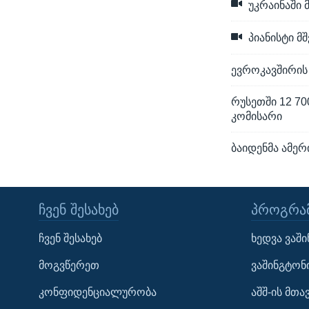
უკრაინაში
პიანისტი მ
ევროკავშირის 
რუსეთში 12 70
კომისარი
ბაიდენმა ამე
ᲩᲕᲔᲜ ᲨᲔᲡᲐᲮᲔᲑ
ᲞᲠᲝᲒᲠᲐᲛ
Learning English
ჩვენ შესახებ
ხედვა ვაშ
ᲗᲕᲐᲚᲘ ᲒᲕᲐᲓᲔᲕᲜᲔᲗ
მოგვწერეთ
ვაშინგტონ
კონფიდენციალურობა
აშშ-ის მთ