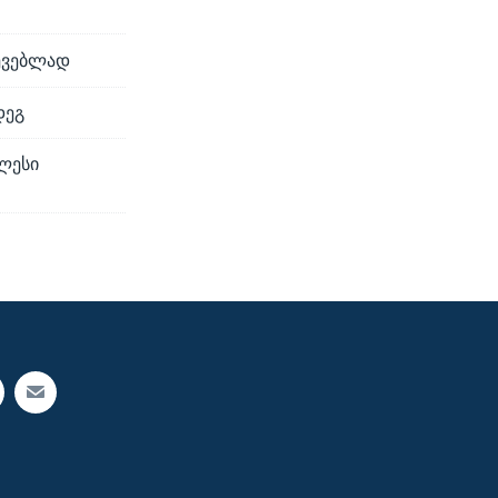
ნევებლად
დეგ
ღლესი