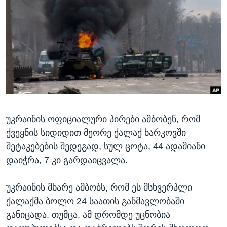
ᲡᲢᲣᲓᲘᲐ ᲕᲐᲨᲘᲜᲒᲢᲝᲜᲘ
ᲔᲙᲝᲜᲝᲛᲘᲙᲐ
Learning English
ᲯᲐᲜᲛᲠᲗᲔᲚᲝᲑᲐ
ᲗᲕᲐᲚᲘ ᲒᲕᲐᲓᲔᲕᲜᲔᲗ
ᲛᲔᲪᲜᲘᲔᲠᲔᲑᲐ
ᲘᲜᲢᲔᲠᲕᲘᲣ
ᲙᲣᲚᲢᲣᲠᲐ
ენები
ᲒᲐᲚᲘᲚᲔᲝ
უკრაინის ოფიციალური პირები ამბობენ, რომ
ᲓᲔᲖᲘᲜᲤᲝᲠᲛᲐᲪᲘᲐ
ქვეყნის სიდიდით მეორე ქალაქ ხარკოვში
შეტაკებების შედეგად, სულ ცოტა, 44 ადამიანი
დაიჭრა, 7 კი გარდაიცვალა.
უკრაინის მხარე ამბობს, რომ ეს მსხვერპლი
ქალაქმა ბოლო 24 საათის განმავლობაში
განიცადა. თუმცა, ამ დრომდე უცნობია