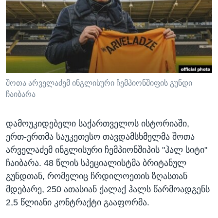
ᲡᲢᲣᲓᲘᲐ ᲕᲐᲨᲘᲜᲒᲢᲝᲜᲘ
ᲔᲙᲝᲜᲝᲛᲘᲙᲐ
Learning English
ᲯᲐᲜᲛᲠᲗᲔᲚᲝᲑᲐ
ᲗᲕᲐᲚᲘ ᲒᲕᲐᲓᲔᲕᲜᲔᲗ
ᲛᲔᲪᲜᲘᲔᲠᲔᲑᲐ
ᲘᲜᲢᲔᲠᲕᲘᲣ
ᲙᲣᲚᲢᲣᲠᲐ
შოთა არველაძემ ინგლისური ჩემპიონშიფის გუნდი
ენები
ჩაიბარა
ᲒᲐᲚᲘᲚᲔᲝ
ᲓᲔᲖᲘᲜᲤᲝᲠᲛᲐᲪᲘᲐ
დამოუკიდებელი საქართველოს ისტორიაში,
ერთ-ერთმა საუკეთესო თავდამსხმელმა შოთა
არველაძემ ინგლისური ჩემპიონშიპის "ჰალ სიტი"
ჩაიბარა. 48 წლის სპეციალისტმა ბრიტანულ
გუნდთან, რომელიც ჩრდილოეთის ზღასთან
მდებარე, 250 ათასიან ქალაქ ჰალს წარმოადგენს
2,5 წლიანი კონტრაქტი გააფორმა.