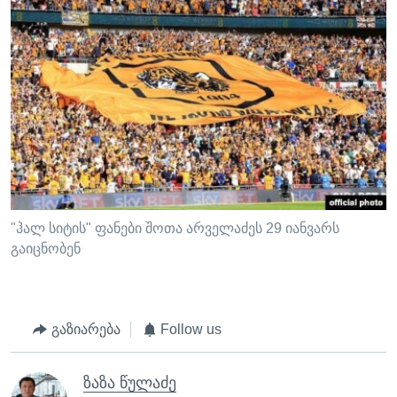
"ჰალ სიტის" ფანები შოთა არველაძეს 29 იანვარს
გაიცნობენ
გაზიარება
Follow us
ზაზა წულაძე