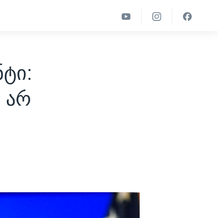
ტი:
 არ