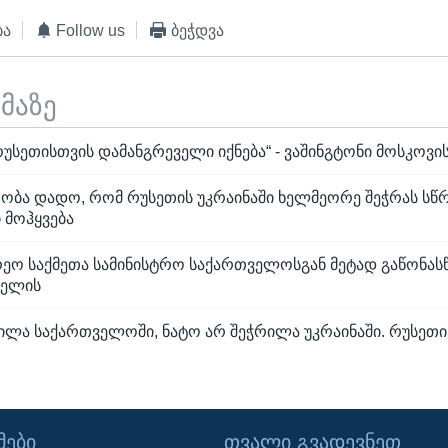
ბა
Follow us
ბეჭდვა
ემაზე
რუსეთისთვის დამანგრეველი იქნება“ - ვაშინგტონი მოსკოვი
რობა დადო, რომ რუსეთის უკრაინაში ხელმეორე შეჭრას სწ
 მოჰყვება
რეო საქმეთა სამინისტრო საქართველოსგან მეტად გაწონა
ოელის
ილა საქართველოში, ნატო არ შეჭრილა უკრაინაში. რუსეთი 
ᲔᲑᲘ
ᲗᲕᲐᲚᲘ ᲒᲕᲐᲓᲔᲕᲜᲔᲗ