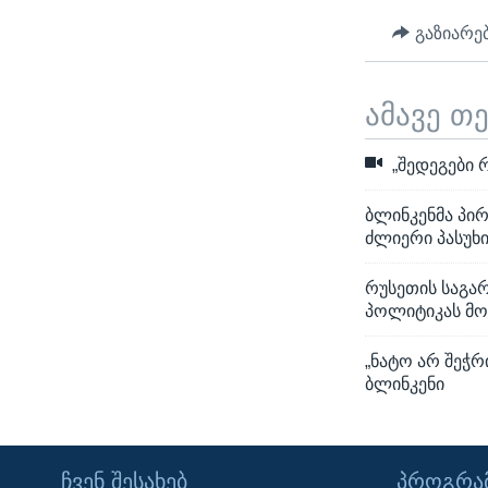
გაზიარე
ამავე თ
„შედეგები 
ბლინკენმა პი
ძლიერი პასუხი
რუსეთის საგა
პოლიტიკას მ
„ნატო არ შეჭრ
ბლინკენი
ᲩᲕᲔᲜ ᲨᲔᲡᲐᲮᲔᲑ
ᲞᲠᲝᲒᲠᲐᲛ