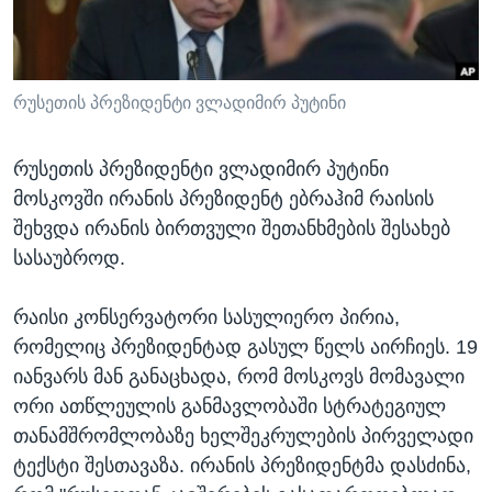
ᲡᲢᲣᲓᲘᲐ ᲕᲐᲨᲘᲜᲒᲢᲝᲜᲘ
ᲔᲙᲝᲜᲝᲛᲘᲙᲐ
Learning English
ᲯᲐᲜᲛᲠᲗᲔᲚᲝᲑᲐ
ᲗᲕᲐᲚᲘ ᲒᲕᲐᲓᲔᲕᲜᲔᲗ
ᲛᲔᲪᲜᲘᲔᲠᲔᲑᲐ
რუსეთის პრეზიდენტი ვლადიმირ პუტინი
ᲘᲜᲢᲔᲠᲕᲘᲣ
რუსეთის პრეზიდენტი ვლადიმირ პუტინი
ᲙᲣᲚᲢᲣᲠᲐ
მოსკოვში ირანის პრეზიდენტ ებრაჰიმ რაისის
ენები
ᲒᲐᲚᲘᲚᲔᲝ
შეხვდა ირანის ბირთვული შეთანხმების შესახებ
სასაუბროდ.
ᲓᲔᲖᲘᲜᲤᲝᲠᲛᲐᲪᲘᲐ
რაისი კონსერვატორი სასულიერო პირია,
რომელიც პრეზიდენტად გასულ წელს აირჩიეს. 19
იანვარს მან განაცხადა, რომ მოსკოვს მომავალი
ორი ათწლეულის განმავლობაში სტრატეგიულ
თანამშრომლობაზე ხელშეკრულების პირველადი
ტექსტი შესთავაზა. ირანის პრეზიდენტმა დასძინა,