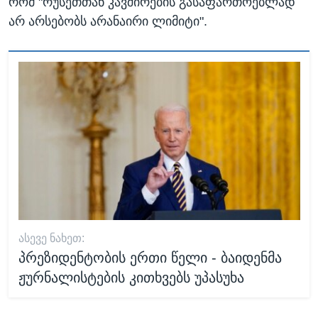
რომ "რუსეთთან კავშირების გასაფართოებლად
არ არსებობს არანაირი ლიმიტი".
ᲐᲡᲔᲕᲔ ᲜᲐᲮᲔᲗ:
პრეზიდენტობის ერთი წელი - ბაიდენმა
ჟურნალისტების კითხვებს უპასუხა