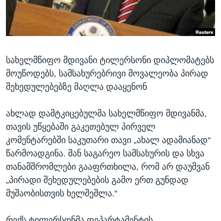
ᲡᲢᲣᲓᲘᲐ ᲕᲐᲨᲘᲜᲒᲢᲝᲜᲘ
ᲔᲙᲝᲜᲝᲛᲘᲙᲐ
Learning English
ᲯᲐᲜᲛᲠᲗᲔᲚᲝᲑᲐ
ᲗᲕᲐᲚᲘ ᲒᲕᲐᲓᲔᲕᲜᲔᲗ
ᲛᲔᲪᲜᲘᲔᲠᲔᲑᲐ
სახელმწიფო მდივანი ტილერსონი დიპლომატებს
ᲘᲜᲢᲔᲠᲕᲘᲣ
მოუწოდებს, სამსახურებრივი მოვალეობა პირად
ᲙᲣᲚᲢᲣᲠᲐ
შეხედულებებზე მაღლა დააყენონ
ენები
ᲒᲐᲚᲘᲚᲔᲝ
ახლად დამტკიცებულმა სახელმწიფო მდივანმა,
ᲓᲔᲖᲘᲜᲤᲝᲠᲛᲐᲪᲘᲐ
თავის უწყებაში გაკეთებულ პირველ
კომენტარებში საკუთარი თავი „ახალ ადამიანად“
წარმოადგინა. მან საგარეო სამსახურის და სხვა
თანამშრომლები გააფრთხილა, რომ არ დაუშვან
„პირადი შეხედულებების გამო ერთ გუნდად
მუშაობისთვის ხელშეშლა.“
რექს ტილერსონმა დეპარტამენტის