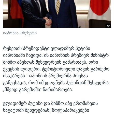
ᲡᲢᲣᲓᲘᲐ ᲕᲐᲨᲘᲜᲒᲢᲝᲜᲘ
ᲔᲙᲝᲜᲝᲛᲘᲙᲐ
Learning English
ᲯᲐᲜᲛᲠᲗᲔᲚᲝᲑᲐ
ᲗᲕᲐᲚᲘ ᲒᲕᲐᲓᲔᲕᲜᲔᲗ
ᲛᲔᲪᲜᲘᲔᲠᲔᲑᲐ
ᲘᲜᲢᲔᲠᲕᲘᲣ
იაპონია - რუსეთი
ᲙᲣᲚᲢᲣᲠᲐ
ენები
რუსეთის პრეზიდენტი ვლადიმერ პუტინი
ᲒᲐᲚᲘᲚᲔᲝ
იაპონიაში ჩავიდა. ის იაპონიის პრემიერ მინისტრ
ᲓᲔᲖᲘᲜᲤᲝᲠᲛᲐᲪᲘᲐ
შინზო აბესთან შეხვედრებს გამართავს. ორი
ქვეყნის ლიდერი, ტერიტორიული დავის გარშემო
ისაუბრებს. იაპონიის პრემიერმა პრესას
განუცხადა, რომ იმედოვნებს პუტინთან შეხვედრა
„მშვიდ გარემოში“ წარიმართება.
ვლადიმერ პუტინი და შინზო აბე ერთმანეთს
ნაგატოში შეხვდებიან, მოლაპარაკებები