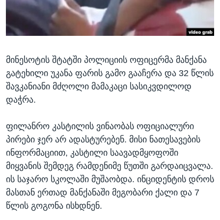
ᲡᲢᲣᲓᲘᲐ ᲕᲐᲨᲘᲜᲒᲢᲝᲜᲘ
ᲔᲙᲝᲜᲝᲛᲘᲙᲐ
Learning English
ᲯᲐᲜᲛᲠᲗᲔᲚᲝᲑᲐ
ᲗᲕᲐᲚᲘ ᲒᲕᲐᲓᲔᲕᲜᲔᲗ
ᲛᲔᲪᲜᲘᲔᲠᲔᲑᲐ
მინესოტის შტატში პოლიციის ოფიცერმა მანქანა
ᲘᲜᲢᲔᲠᲕᲘᲣ
გატეხილი უკანა ფარის გამო გააჩერა და 32 წლის
ᲙᲣᲚᲢᲣᲠᲐ
შავკანიანი მძღოლი მამაკაცი სასიკვდილოდ
ენები
ᲒᲐᲚᲘᲚᲔᲝ
დაჭრა.
ᲓᲔᲖᲘᲜᲤᲝᲠᲛᲐᲪᲘᲐ
ფილანრო კასტილის ვინაობას ოფიციალური
პირები ჯერ არ ადასტურებენ. მისი ნათესავების
ინფორმაციით, კასტილი საავადმყოფოში
მიყვანის შემდეგ რამდენიმე წუთში გარდაიცვალა.
ის საჯარო სკოლაში მუშაობდა. ინციდენტის დროს
მასთან ერთად მანქანაში მეგობარი ქალი და 7
წლის გოგონა ისხდნენ.