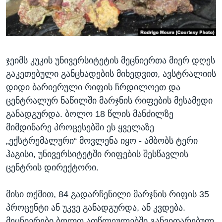
ᲡᲢᲣᲓᲘᲐ ᲕᲐᲨᲘᲜᲒᲢᲝᲜᲘ
ᲔᲙᲝᲜᲝᲛᲘᲙᲐ
Learning English
ᲯᲐᲜᲛᲠᲗᲔᲚᲝᲑᲐ
ᲗᲕᲐᲚᲘ ᲒᲕᲐᲓᲔᲕᲜᲔᲗ
ᲛᲔᲪᲜᲘᲔᲠᲔᲑᲐ
ჯეიმს კუკის უნივერსიტეტის მეცნიერთა მიერ დღეს
ᲘᲜᲢᲔᲠᲕᲘᲣ
გაკეთებული განცხადების მიხედვით, ავსტრალიის
ᲙᲣᲚᲢᲣᲠᲐ
დიდი ბარიერული რიფის ჩრდილოეთ და
ენები
ᲒᲐᲚᲘᲚᲔᲝ
ცენტრალურ ნაწილში მარჯნის რიფების მესამედი
განადგურდა. ბოლო 18 წლის მანძილზე
ᲓᲔᲖᲘᲜᲤᲝᲠᲛᲐᲪᲘᲐ
მიმდინარე პროცესებში ეს ყველაზე
„ექსტრემალური“ მოვლენა იყო - ამბობს ტერი
ჰაგისი, უნივერსიტეტში რიფების შესწავლის
ცენტრის დირექტორი.
მისი თქმით, 84 გადარჩენილი მარჯნის რიფის 35
პროცენტი ან უკვე განადგურდა, ან კვდება.
მეცნიერები ბოლო ათწლეულებში განვითარებულ