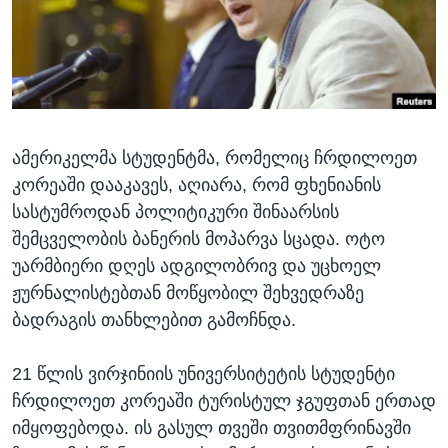
ᲡᲢᲣᲓᲘᲐ ᲕᲐᲨᲘᲜᲒᲢᲝᲜᲘ
ᲔᲙᲝᲜᲝᲛᲘᲙᲐ
Learning English
ᲯᲐᲜᲛᲠᲗᲔᲚᲝᲑᲐ
ᲗᲕᲐᲚᲘ ᲒᲕᲐᲓᲔᲕᲜᲔᲗ
ᲛᲔᲪᲜᲘᲔᲠᲔᲑᲐ
ᲘᲜᲢᲔᲠᲕᲘᲣ
ამერიკელმა სტუდენტმა, რომელიც ჩრდილოეთ
ᲙᲣᲚᲢᲣᲠᲐ
ენები
კორეაში დააკავეს, აღიარა, რომ ფხენიანის
ᲒᲐᲚᲘᲚᲔᲝ
სასტუმროდან პოლიტიკური შინაარსის
ᲓᲔᲖᲘᲜᲤᲝᲠᲛᲐᲪᲘᲐ
შემცველობის ბანერის მოპარვა სცადა. ოტო
უარმბიერი დღეს ადგილობრივ და უცხოელ
ჟურნალისტებთან მოწყობილ შეხვედრაზე
ბადრაგის თანხლებით გამოჩნდა.
21 წლის ვირჯინიის უნივერსიტეტის სტუდენტი
ჩრდილოეთ კორეაში ტურისტულ ჯგუფთან ერთად
იმყოფებოდა. ის გასულ თვეში თვითმფრინავში