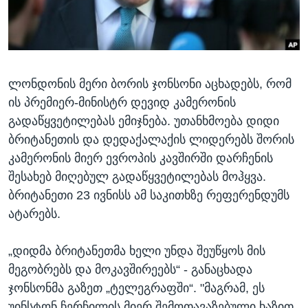
ᲡᲢᲣᲓᲘᲐ ᲕᲐᲨᲘᲜᲒᲢᲝᲜᲘ
ᲔᲙᲝᲜᲝᲛᲘᲙᲐ
Learning English
ᲯᲐᲜᲛᲠᲗᲔᲚᲝᲑᲐ
ᲗᲕᲐᲚᲘ ᲒᲕᲐᲓᲔᲕᲜᲔᲗ
ᲛᲔᲪᲜᲘᲔᲠᲔᲑᲐ
ლონდონის მერი ბორის ჯონსონი აცხადებს, რომ
ᲘᲜᲢᲔᲠᲕᲘᲣ
ის პრემიერ-მინისტრ დევიდ კამერონის
ᲙᲣᲚᲢᲣᲠᲐ
გადაწყვეტილებას ემიჯნება. უთანხმოება დიდი
ენები
ᲒᲐᲚᲘᲚᲔᲝ
ბრიტანეთის და დედაქალაქის ლიდერებს შორის
კამერონის მიერ ევროპის კავშირში დარჩენის
ᲓᲔᲖᲘᲜᲤᲝᲠᲛᲐᲪᲘᲐ
შესახებ მიღებულ გადაწყვეტილებას მოჰყვა.
ბრიტანეთი 23 ივნისს ამ საკითხზე რეფერენდუმს
ატარებს.
„დიდმა ბრიტანეთმა ხელი უნდა შეუწყოს მის
მეგობრებს და მოკავშირეებს“ - განაცხადა
ჯონსონმა გაზეთ „ტელეგრაფში“. "მაგრამ, ეს
უინსტონ ჩერჩილის მიერ შემოთავაზებული ხაზით