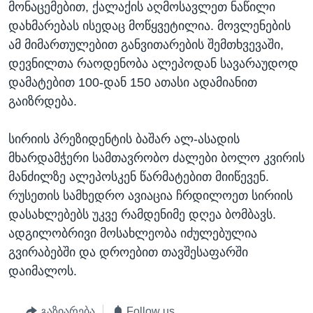
მონაცემებით, ქალაქის აღმოსავლეთ ნაწილი
ᲡᲢᲣᲓᲘᲐ ᲕᲐᲨᲘᲜᲒᲢᲝᲜᲘ
ᲔᲙᲝᲜᲝᲛᲘᲙᲐ
Learning English
დახმარებას ისედაც მოწყვეტილია. მოვლენების
ᲯᲐᲜᲛᲠᲗᲔᲚᲝᲑᲐ
ამ მიმართულებით განვითარების შემთხვევაში,
დევნილთა რაოდენობა ალეპოდან სავარაუდოდ
ᲗᲕᲐᲚᲘ ᲒᲕᲐᲓᲔᲕᲜᲔᲗ
ᲛᲔᲪᲜᲘᲔᲠᲔᲑᲐ
დამატებით 100-დან 150 ათასი ადამიანით
ᲘᲜᲢᲔᲠᲕᲘᲣ
გაიზრდება.
ᲙᲣᲚᲢᲣᲠᲐ
ენები
სირიის პრეზიდენტის ბაშარ ალ-ასადის
ᲒᲐᲚᲘᲚᲔᲝ
მხარდამჭერი სამთავრობო ძალები ბოლო კვირის
ᲓᲔᲖᲘᲜᲤᲝᲠᲛᲐᲪᲘᲐ
მანძილზე ალეპოსკენ წარმატებით მიიწევენ.
რუსეთის სამხედრო ავიაცია ჩრდილოეთ სირიის
დასახლებებს უკვე რამდენიმე დღეა ბომბავს.
ადგილობრივი მოსახლეობა იძულებულია
გვირაბებში და დროებით თავშესაფარში
დაიმალოს.
გაზიარება
Follow us