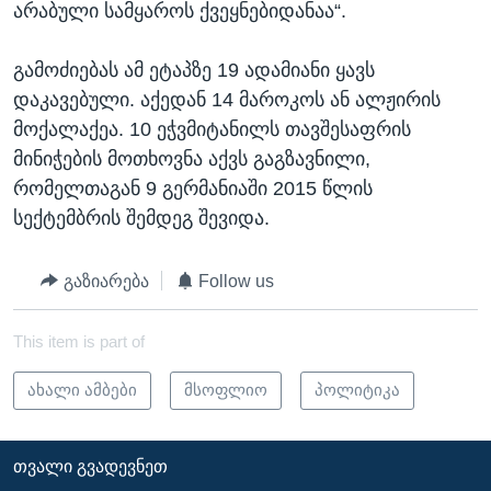
არაბული სამყაროს ქვეყნებიდანაა“.
ᲡᲢᲣᲓᲘᲐ ᲕᲐᲨᲘᲜᲒᲢᲝᲜᲘ
ᲔᲙᲝᲜᲝᲛᲘᲙᲐ
Learning English
ᲯᲐᲜᲛᲠᲗᲔᲚᲝᲑᲐ
გამოძიებას ამ ეტაპზე 19 ადამიანი ყავს
დაკავებული. აქედან 14 მაროკოს ან ალჟირის
ᲗᲕᲐᲚᲘ ᲒᲕᲐᲓᲔᲕᲜᲔᲗ
ᲛᲔᲪᲜᲘᲔᲠᲔᲑᲐ
მოქალაქეა. 10 ეჭვმიტანილს თავშესაფრის
ᲘᲜᲢᲔᲠᲕᲘᲣ
მინიჭების მოთხოვნა აქვს გაგზავნილი,
ᲙᲣᲚᲢᲣᲠᲐ
რომელთაგან 9 გერმანიაში 2015 წლის
ენები
სექტემბრის შემდეგ შევიდა.
ᲒᲐᲚᲘᲚᲔᲝ
ᲓᲔᲖᲘᲜᲤᲝᲠᲛᲐᲪᲘᲐ
გაზიარება
Follow us
This item is part of
ახალი ამბები
მსოფლიო
პოლიტიკა
ᲗᲕᲐᲚᲘ ᲒᲕᲐᲓᲔᲕᲜᲔᲗ