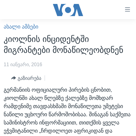
ბმულები
ხელმისაწვდომობისთვის
გადადით
ᲐᲮᲐᲚᲘ ᲐᲛᲑᲔᲑᲘ
ᲛᲗᲐᲕᲐᲠᲘ
მთავარზე
კიოლნის ინციდენტში
გადადით
ᲐᲮᲐᲚᲘ ᲐᲛᲑᲔᲑᲘ
მიგრანტები მონაწილეობდნენ
მთავარ
ᲡᲐᲥᲐᲠᲗᲕᲔᲚᲝ
ნავიგაციაზე
11 იანვარი, 2016
ᲐᲨᲨ
გადადით
ძიებაზე
ᲐᲨᲨ-ᲘᲡ ᲐᲠᲩᲔᲕᲜᲔᲑᲘ 2024
გაზიარება
ᲛᲡᲝᲤᲚᲘᲝ
გერმანიის ოფიციალური პირების ცნობით,
კიოლნში ახალ წლებზე ქალებზე მომხდარ
ᲕᲘᲓᲔᲝᲔᲑᲘ
რამდენიმე თავდასხმაში მონაწილეთა უმეტესი
ᲒᲐᲓᲐᲪᲔᲛᲔᲑᲘ
ნაწილი უცხოური წარმოშობისაა. შინაგან საქმეთა
ᲡᲮᲕᲐ ᲡᲘᲐᲮᲚᲔᲔᲑᲘ
ᲕᲐᲨᲘᲜᲒᲢᲝᲜᲘ ᲓᲦᲔᲡ
სამინისტროს ინფორმაციით, თითქმის ყველა
ეჭვმიტანილი „ჩრდილოეთ აფრიკიდან და
ᲠᲣᲡᲔᲗᲘᲡ ᲨᲔᲭᲠᲐ ᲣᲙᲠᲐᲘᲜᲐᲨᲘ
ᲮᲔᲓᲕᲐ ᲕᲐᲨᲘᲜᲒᲢᲝᲜᲘᲓᲐᲜ
ᲞᲝᲚᲘᲢᲘᲙᲐ