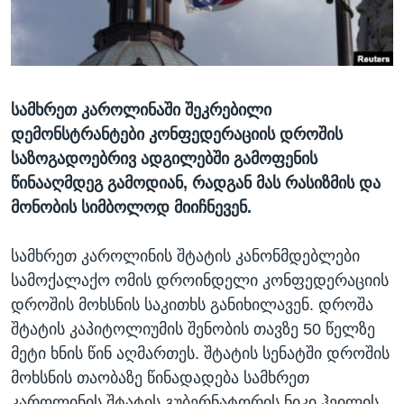
ᲡᲢᲣᲓᲘᲐ ᲕᲐᲨᲘᲜᲒᲢᲝᲜᲘ
ᲔᲙᲝᲜᲝᲛᲘᲙᲐ
Learning English
ᲯᲐᲜᲛᲠᲗᲔᲚᲝᲑᲐ
ᲗᲕᲐᲚᲘ ᲒᲕᲐᲓᲔᲕᲜᲔᲗ
ᲛᲔᲪᲜᲘᲔᲠᲔᲑᲐ
სამხრეთ კაროლინაში შეკრებილი
ᲘᲜᲢᲔᲠᲕᲘᲣ
დემონსტრანტები კონფედერაციის დროშის
ᲙᲣᲚᲢᲣᲠᲐ
საზოგადოებრივ ადგილებში გამოფენის
ენები
ᲒᲐᲚᲘᲚᲔᲝ
წინააღმდეგ გამოდიან, რადგან მას რასიზმის და
მონობის სიმბოლოდ მიიჩნევენ.
ᲓᲔᲖᲘᲜᲤᲝᲠᲛᲐᲪᲘᲐ
სამხრეთ კაროლინის შტატის კანონმდებლები
სამოქალაქო ომის დროინდელი კონფედერაციის
დროშის მოხსნის საკითხს განიხილავენ. დროშა
შტატის კაპიტოლიუმის შენობის თავზე 50 წელზე
მეტი ხნის წინ აღმართეს. შტატის სენატში დროშის
მოხსნის თაობაზე წინადადება სამხრეთ
კაროლინის შტატის გუბერნატორის ნიკი ჰეილის